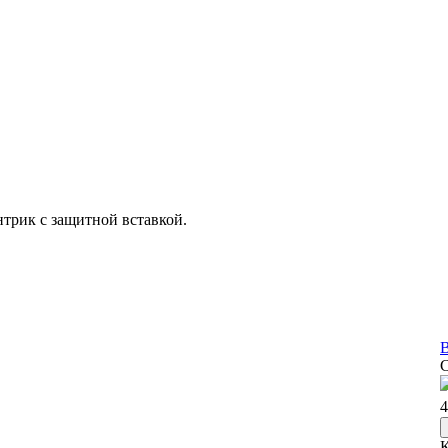
нтрик с защитной вставкой.
В
4