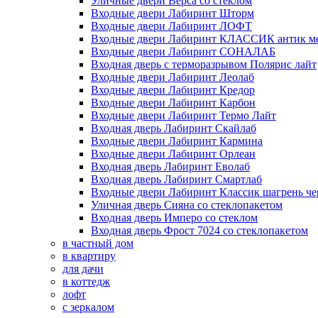
Уличные двери Верса со стеклом
Входные двери Лабиринт Шторм
Входные двери Лабиринт ЛОФТ
Входные двери Лабиринт КЛАССИК антик м
Входные двери Лабиринт СОНАЛАБ
Входная дверь с терморазрывом Полярис лайт
Входные двери Лабиринт Леолаб
Входные двери Лабиринт Кредор
Входные двери Лабиринт Карбон
Входные двери Лабиринт Термо Лайт
Входная дверь Лабиринт Скайлаб
Входные двери Лабиринт Кармина
Входные двери Лабиринт Орлеан
Входная дверь Лабиринт Еволаб
Входная дверь Лабиринт Смартлаб
Входные двери Лабиринт Классик шагрень че
Уличная дверь Сияна со стеклопакетом
Входная дверь Имперо со стеклом
Входная дверь Фрост 7024 со стеклопакетом
в частный дом
в квартиру
для дачи
в коттедж
лофт
с зеркалом