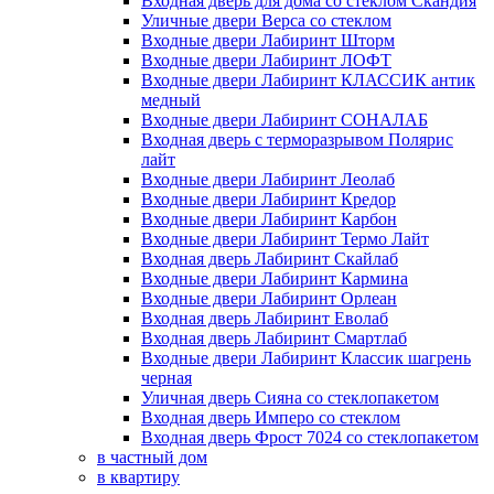
Входная дверь для дома со стеклом Скандия
Уличные двери Верса со стеклом
Входные двери Лабиринт Шторм
Входные двери Лабиринт ЛОФТ
Входные двери Лабиринт КЛАССИК антик
медный
Входные двери Лабиринт СОНАЛАБ
Входная дверь с терморазрывом Полярис
лайт
Входные двери Лабиринт Леолаб
Входные двери Лабиринт Кредор
Входные двери Лабиринт Карбон
Входные двери Лабиринт Термо Лайт
Входная дверь Лабиринт Скайлаб
Входные двери Лабиринт Кармина
Входные двери Лабиринт Орлеан
Входная дверь Лабиринт Еволаб
Входная дверь Лабиринт Смартлаб
Входные двери Лабиринт Классик шагрень
черная
Уличная дверь Сияна со стеклопакетом
Входная дверь Имперо со стеклом
Входная дверь Фрост 7024 со стеклопакетом
в частный дом
в квартиру