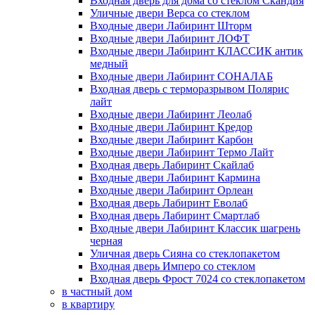
Входная дверь для дома со стеклом Скандия
Уличные двери Верса со стеклом
Входные двери Лабиринт Шторм
Входные двери Лабиринт ЛОФТ
Входные двери Лабиринт КЛАССИК антик
медный
Входные двери Лабиринт СОНАЛАБ
Входная дверь с терморазрывом Полярис
лайт
Входные двери Лабиринт Леолаб
Входные двери Лабиринт Кредор
Входные двери Лабиринт Карбон
Входные двери Лабиринт Термо Лайт
Входная дверь Лабиринт Скайлаб
Входные двери Лабиринт Кармина
Входные двери Лабиринт Орлеан
Входная дверь Лабиринт Еволаб
Входная дверь Лабиринт Смартлаб
Входные двери Лабиринт Классик шагрень
черная
Уличная дверь Сияна со стеклопакетом
Входная дверь Имперо со стеклом
Входная дверь Фрост 7024 со стеклопакетом
в частный дом
в квартиру