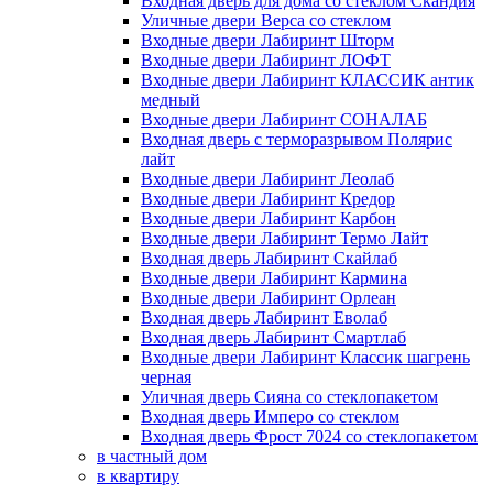
Входная дверь для дома со стеклом Скандия
Уличные двери Верса со стеклом
Входные двери Лабиринт Шторм
Входные двери Лабиринт ЛОФТ
Входные двери Лабиринт КЛАССИК антик
медный
Входные двери Лабиринт СОНАЛАБ
Входная дверь с терморазрывом Полярис
лайт
Входные двери Лабиринт Леолаб
Входные двери Лабиринт Кредор
Входные двери Лабиринт Карбон
Входные двери Лабиринт Термо Лайт
Входная дверь Лабиринт Скайлаб
Входные двери Лабиринт Кармина
Входные двери Лабиринт Орлеан
Входная дверь Лабиринт Еволаб
Входная дверь Лабиринт Смартлаб
Входные двери Лабиринт Классик шагрень
черная
Уличная дверь Сияна со стеклопакетом
Входная дверь Имперо со стеклом
Входная дверь Фрост 7024 со стеклопакетом
в частный дом
в квартиру