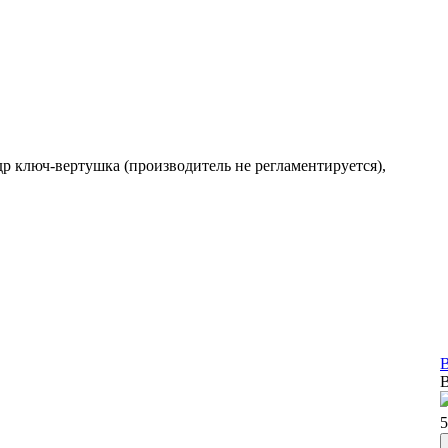
др ключ-вертушка (производитель не регламентируется),
В
В
5