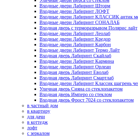
Уличные двери Верса со стеклом
Входные двери Лабиринт Шторм
Входные двери Лабиринт ЛОФТ
Входные двери Лабиринт КЛАССИК антик м
Входные двери Лабиринт СОНАЛАБ
Входная дверь с терморазрывом Полярис лайт
Входные двери Лабиринт Леолаб
Входные двери Лабиринт Кредор
Входные двери Лабиринт Карбон
Входные двери Лабиринт Термо Лайт
Входная дверь Лабиринт Скайлаб
Входные двери Лабиринт Кармина
Входные двери Лабиринт Орлеан
Входная дверь Лабиринт Еволаб
Входная дверь Лабиринт Смартлаб
Входные двери Лабиринт Классик шагрень че
Уличная дверь Сияна со стеклопакетом
Входная дверь Имперо со стеклом
Входная дверь Фрост 7024 со стеклопакетом
в частный дом
в квартиру
для дачи
в коттедж
лофт
с зеркалом