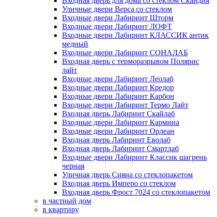
Входная дверь для дома со стеклом Скандия
Уличные двери Верса со стеклом
Входные двери Лабиринт Шторм
Входные двери Лабиринт ЛОФТ
Входные двери Лабиринт КЛАССИК антик
медный
Входные двери Лабиринт СОНАЛАБ
Входная дверь с терморазрывом Полярис
лайт
Входные двери Лабиринт Леолаб
Входные двери Лабиринт Кредор
Входные двери Лабиринт Карбон
Входные двери Лабиринт Термо Лайт
Входная дверь Лабиринт Скайлаб
Входные двери Лабиринт Кармина
Входные двери Лабиринт Орлеан
Входная дверь Лабиринт Еволаб
Входная дверь Лабиринт Смартлаб
Входные двери Лабиринт Классик шагрень
черная
Уличная дверь Сияна со стеклопакетом
Входная дверь Имперо со стеклом
Входная дверь Фрост 7024 со стеклопакетом
в частный дом
в квартиру