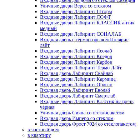
Входная дверь для дома со стеклом Скандия
Уличные двери Верса со стеклом
Входные двери Лабиринт Шторм
Входные двери Лабиринт ЛОФТ
Входные двери Лабиринт КЛАССИК антик
медный
Входные двери Лабиринт СОНАЛАБ
Входная дверь с терморазрывом Полярис
лайт
Входные двери Лабиринт Леолаб
Входные двери Лабиринт Кредор
Входные двери Лабиринт Карбон
Входные двери Лабиринт Термо Лайт
Входная дверь Лабиринт Скайлаб
Входные двери Лабиринт Кармина
Входные двери Лабиринт Орлеан
Входная дверь Лабиринт Еволаб
Входная дверь Лабиринт Смартлаб
Входные двери Лабиринт Классик шагрень
черная
Уличная дверь Сияна со стеклопакетом
Входная дверь Имперо со стеклом
Входная дверь Фрост 7024 со стеклопакетом
в частный дом
в квартиру