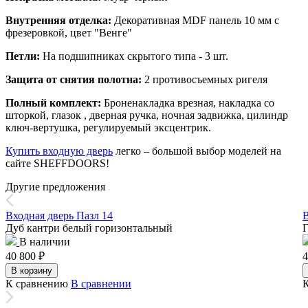
Внутренняя отделка:
Декоративная MDF панель 10 мм с
фрезеровкой, цвет "Венге"
Петли:
На подшипниках скрытого типа - 3 шт.
Защита от снятия полотна:
2 противосъемных ригеля
Полный комплект:
Броненакладка врезная, накладка со
шторкой, глазок , дверная ручка, ночная задвижка, цилиндр
ключ-вертушка, регулируемый эксцентрик.
Купить входную дверь
легко – большой выбор моделей на
сайте SHEFFDOORS!
Другие предложения
Входная дверь Пазл 14
В
Дуб кантри белый горизонтальный
Г
В наличии
40 800
₽
4
В корзину
К сравнению
В сравнении