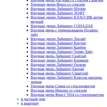
Входная дверь для дома со стеклом Скандия
Уличные двери Верса со стеклом
Входные двери Лабиринт Шторм
Входные двери Лабиринт ЛОФТ
Входные двери Лабиринт КЛАССИК антик
медный
Входные двери Лабиринт СОНАЛАБ
Входная дверь с терморазрывом Полярис
лайт
Входные двери Лабиринт Леолаб
Входные двери Лабиринт Кредор
Входные двери Лабиринт Карбон
Входные двери Лабиринт Термо Лайт
Входная дверь Лабиринт Скайлаб
Входные двери Лабиринт Кармина
Входные двери Лабиринт Орлеан
Входная дверь Лабиринт Еволаб
Входная дверь Лабиринт Смартлаб
Входные двери Лабиринт Классик шагрень
черная
Уличная дверь Сияна со стеклопакетом
Входная дверь Имперо со стеклом
Входная дверь Фрост 7024 со стеклопакетом
в частный дом
в квартиру