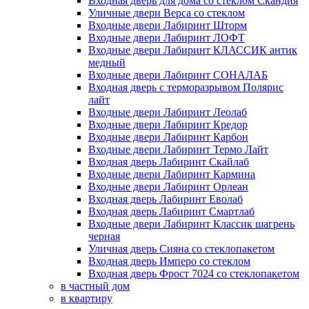
Входная дверь для дома со стеклом Скандия
Уличные двери Верса со стеклом
Входные двери Лабиринт Шторм
Входные двери Лабиринт ЛОФТ
Входные двери Лабиринт КЛАССИК антик
медный
Входные двери Лабиринт СОНАЛАБ
Входная дверь с терморазрывом Полярис
лайт
Входные двери Лабиринт Леолаб
Входные двери Лабиринт Кредор
Входные двери Лабиринт Карбон
Входные двери Лабиринт Термо Лайт
Входная дверь Лабиринт Скайлаб
Входные двери Лабиринт Кармина
Входные двери Лабиринт Орлеан
Входная дверь Лабиринт Еволаб
Входная дверь Лабиринт Смартлаб
Входные двери Лабиринт Классик шагрень
черная
Уличная дверь Сияна со стеклопакетом
Входная дверь Имперо со стеклом
Входная дверь Фрост 7024 со стеклопакетом
в частный дом
в квартиру