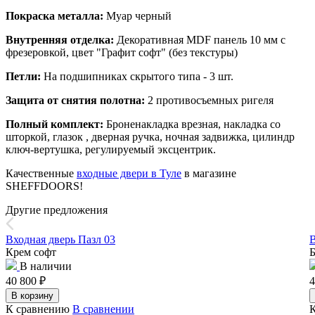
Покраска металла:
Муар черный
Внутренняя отделка:
Декоративная MDF панель 10 мм с
фрезеровкой, цвет "Графит софт" (без текстуры)
Петли:
На подшипниках скрытого типа - 3 шт.
Защита от снятия полотна:
2 противосъемных ригеля
Полный комплект:
Броненакладка врезная, накладка со
шторкой, глазок , дверная ручка, ночная задвижка, цилиндр
ключ-вертушка, регулируемый эксцентрик.
Качественные
входные двери в Туле
в магазине
SHEFFDOORS!
Другие предложения
Входная дверь Пазл 03
В
Крем софт
Б
В наличии
40 800
₽
4
В корзину
К сравнению
В сравнении