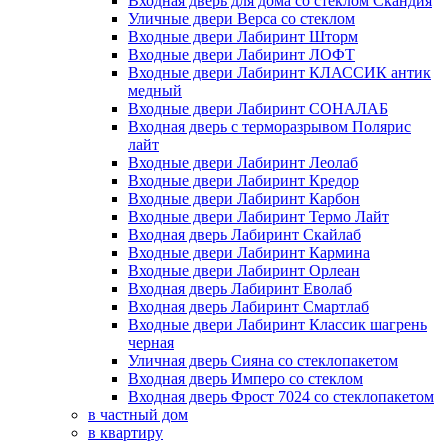
Входная дверь для дома со стеклом Скандия
Уличные двери Верса со стеклом
Входные двери Лабиринт Шторм
Входные двери Лабиринт ЛОФТ
Входные двери Лабиринт КЛАССИК антик
медный
Входные двери Лабиринт СОНАЛАБ
Входная дверь с терморазрывом Полярис
лайт
Входные двери Лабиринт Леолаб
Входные двери Лабиринт Кредор
Входные двери Лабиринт Карбон
Входные двери Лабиринт Термо Лайт
Входная дверь Лабиринт Скайлаб
Входные двери Лабиринт Кармина
Входные двери Лабиринт Орлеан
Входная дверь Лабиринт Еволаб
Входная дверь Лабиринт Смартлаб
Входные двери Лабиринт Классик шагрень
черная
Уличная дверь Сияна со стеклопакетом
Входная дверь Имперо со стеклом
Входная дверь Фрост 7024 со стеклопакетом
в частный дом
в квартиру