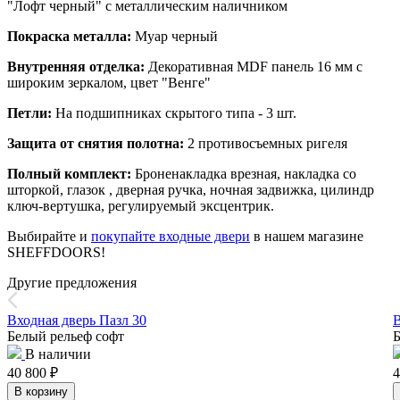
"Лофт черный" с металлическим наличником
Покраска металла:
Муар черный
Внутренняя отделка:
Декоративная MDF панель 16 мм с
широким зеркалом, цвет "Венге"
Петли:
На подшипниках скрытого типа - 3 шт.
Защита от снятия полотна:
2 противосъемных ригеля
Полный комплект:
Броненакладка врезная, накладка со
шторкой, глазок , дверная ручка, ночная задвижка, цилиндр
ключ-вертушка, регулируемый эксцентрик.
Выбирайте и
покупайте входные двери
в нашем магазине
SHEFFDOORS!
Другие предложения
Входная дверь Пазл 30
В
Белый рельеф софт
Б
В наличии
40 800
₽
4
В корзину