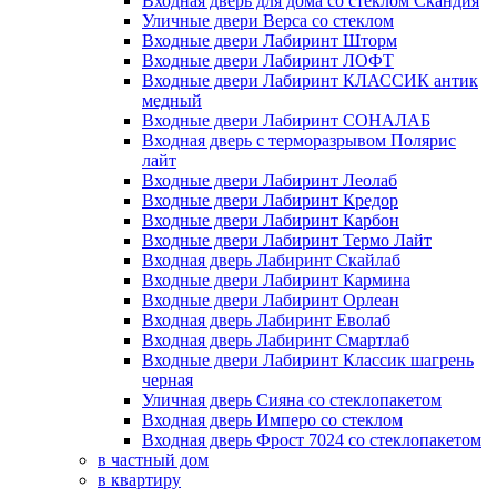
Входная дверь для дома со стеклом Скандия
Уличные двери Верса со стеклом
Входные двери Лабиринт Шторм
Входные двери Лабиринт ЛОФТ
Входные двери Лабиринт КЛАССИК антик
медный
Входные двери Лабиринт СОНАЛАБ
Входная дверь с терморазрывом Полярис
лайт
Входные двери Лабиринт Леолаб
Входные двери Лабиринт Кредор
Входные двери Лабиринт Карбон
Входные двери Лабиринт Термо Лайт
Входная дверь Лабиринт Скайлаб
Входные двери Лабиринт Кармина
Входные двери Лабиринт Орлеан
Входная дверь Лабиринт Еволаб
Входная дверь Лабиринт Смартлаб
Входные двери Лабиринт Классик шагрень
черная
Уличная дверь Сияна со стеклопакетом
Входная дверь Имперо со стеклом
Входная дверь Фрост 7024 со стеклопакетом
в частный дом
в квартиру