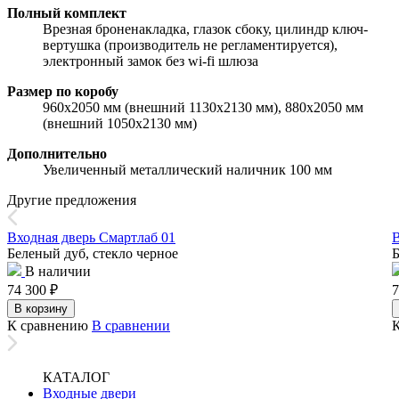
Полный комплект
Врезная броненакладка, глазок сбоку, цилиндр ключ-
вертушка (производитель не регламентируется),
электронный замок без wi-fi шлюза
Размер по коробу
960х2050 мм (внешний 1130х2130 мм), 880х2050 мм
(внешний 1050х2130 мм)
Дополнительно
Увеличенный металлический наличник 100 мм
Другие предложения
Входная дверь Смартлаб 01
В
Беленый дуб, стекло черное
Б
В наличии
74 300
₽
7
В корзину
К сравнению
В сравнении
КАТАЛОГ
Входные двери