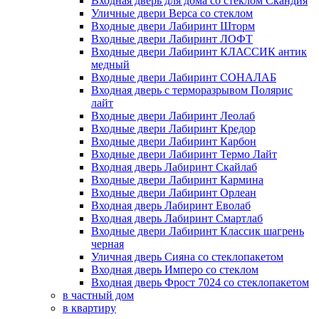
Входная дверь для дома со стеклом Скандия
Уличные двери Верса со стеклом
Входные двери Лабиринт Шторм
Входные двери Лабиринт ЛОФТ
Входные двери Лабиринт КЛАССИК антик
медный
Входные двери Лабиринт СОНАЛАБ
Входная дверь с терморазрывом Полярис
лайт
Входные двери Лабиринт Леолаб
Входные двери Лабиринт Кредор
Входные двери Лабиринт Карбон
Входные двери Лабиринт Термо Лайт
Входная дверь Лабиринт Скайлаб
Входные двери Лабиринт Кармина
Входные двери Лабиринт Орлеан
Входная дверь Лабиринт Еволаб
Входная дверь Лабиринт Смартлаб
Входные двери Лабиринт Классик шагрень
черная
Уличная дверь Сияна со стеклопакетом
Входная дверь Имперо со стеклом
Входная дверь Фрост 7024 со стеклопакетом
в частный дом
в квартиру