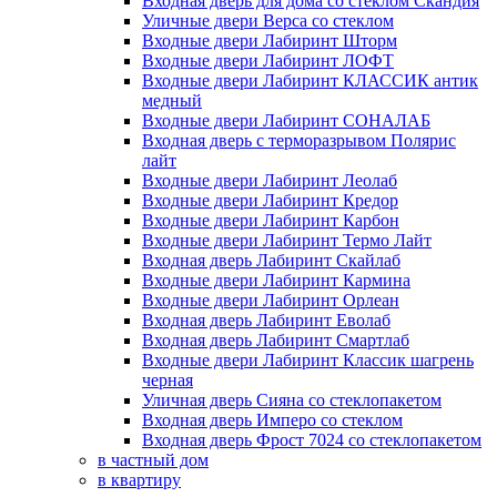
Входная дверь для дома со стеклом Скандия
Уличные двери Верса со стеклом
Входные двери Лабиринт Шторм
Входные двери Лабиринт ЛОФТ
Входные двери Лабиринт КЛАССИК антик
медный
Входные двери Лабиринт СОНАЛАБ
Входная дверь с терморазрывом Полярис
лайт
Входные двери Лабиринт Леолаб
Входные двери Лабиринт Кредор
Входные двери Лабиринт Карбон
Входные двери Лабиринт Термо Лайт
Входная дверь Лабиринт Скайлаб
Входные двери Лабиринт Кармина
Входные двери Лабиринт Орлеан
Входная дверь Лабиринт Еволаб
Входная дверь Лабиринт Смартлаб
Входные двери Лабиринт Классик шагрень
черная
Уличная дверь Сияна со стеклопакетом
Входная дверь Имперо со стеклом
Входная дверь Фрост 7024 со стеклопакетом
в частный дом
в квартиру