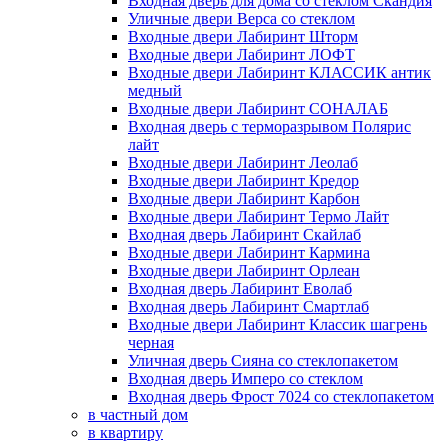
Входная дверь для дома со стеклом Скандия
Уличные двери Верса со стеклом
Входные двери Лабиринт Шторм
Входные двери Лабиринт ЛОФТ
Входные двери Лабиринт КЛАССИК антик
медный
Входные двери Лабиринт СОНАЛАБ
Входная дверь с терморазрывом Полярис
лайт
Входные двери Лабиринт Леолаб
Входные двери Лабиринт Кредор
Входные двери Лабиринт Карбон
Входные двери Лабиринт Термо Лайт
Входная дверь Лабиринт Скайлаб
Входные двери Лабиринт Кармина
Входные двери Лабиринт Орлеан
Входная дверь Лабиринт Еволаб
Входная дверь Лабиринт Смартлаб
Входные двери Лабиринт Классик шагрень
черная
Уличная дверь Сияна со стеклопакетом
Входная дверь Имперо со стеклом
Входная дверь Фрост 7024 со стеклопакетом
в частный дом
в квартиру