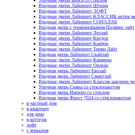
Уличные двери Верса со стеклом
Входные двери Лабиринт Шторм
Входные двери Лабиринт ЛОФТ
Входные двери Лабиринт КЛАССИК антик м
Входные двери Лабиринт СОНАЛАБ
Входная дверь с терморазрывом Полярис лайт
Входные двери Лабиринт Леолаб
Входные двери Лабиринт Кредор
Входные двери Лабиринт Карбон
Входные двери Лабиринт Термо Лайт
Входная дверь Лабиринт Скайлаб
Входные двери Лабиринт Кармина
Входные двери Лабиринт Орлеан
Входная дверь Лабиринт Еволаб
Входная дверь Лабиринт Смартлаб
Входные двери Лабиринт Классик шагрень че
Уличная дверь Сияна со стеклопакетом
Входная дверь Имперо со стеклом
Входная дверь Фрост 7024 со стеклопакетом
в частный дом
в квартиру
для дачи
в коттедж
лофт
с зеркалом