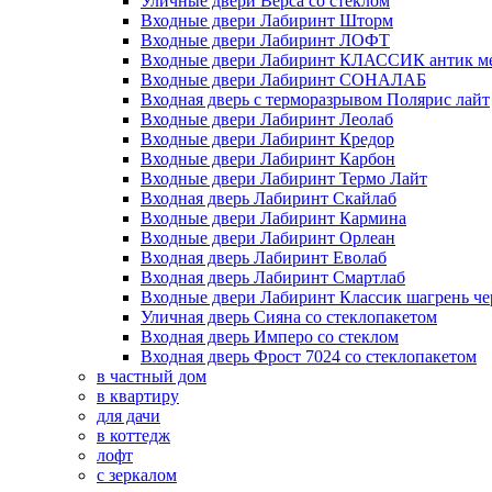
Уличные двери Верса со стеклом
Входные двери Лабиринт Шторм
Входные двери Лабиринт ЛОФТ
Входные двери Лабиринт КЛАССИК антик м
Входные двери Лабиринт СОНАЛАБ
Входная дверь с терморазрывом Полярис лайт
Входные двери Лабиринт Леолаб
Входные двери Лабиринт Кредор
Входные двери Лабиринт Карбон
Входные двери Лабиринт Термо Лайт
Входная дверь Лабиринт Скайлаб
Входные двери Лабиринт Кармина
Входные двери Лабиринт Орлеан
Входная дверь Лабиринт Еволаб
Входная дверь Лабиринт Смартлаб
Входные двери Лабиринт Классик шагрень че
Уличная дверь Сияна со стеклопакетом
Входная дверь Имперо со стеклом
Входная дверь Фрост 7024 со стеклопакетом
в частный дом
в квартиру
для дачи
в коттедж
лофт
с зеркалом