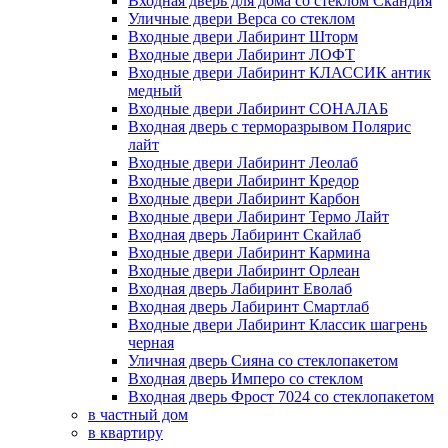
Входная дверь для дома со стеклом Скандия
Уличные двери Верса со стеклом
Входные двери Лабиринт Шторм
Входные двери Лабиринт ЛОФТ
Входные двери Лабиринт КЛАССИК антик
медный
Входные двери Лабиринт СОНАЛАБ
Входная дверь с терморазрывом Полярис
лайт
Входные двери Лабиринт Леолаб
Входные двери Лабиринт Кредор
Входные двери Лабиринт Карбон
Входные двери Лабиринт Термо Лайт
Входная дверь Лабиринт Скайлаб
Входные двери Лабиринт Кармина
Входные двери Лабиринт Орлеан
Входная дверь Лабиринт Еволаб
Входная дверь Лабиринт Смартлаб
Входные двери Лабиринт Классик шагрень
черная
Уличная дверь Сияна со стеклопакетом
Входная дверь Имперо со стеклом
Входная дверь Фрост 7024 со стеклопакетом
в частный дом
в квартиру