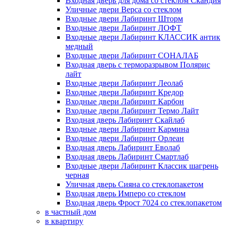
Входная дверь для дома со стеклом Скандия
Уличные двери Верса со стеклом
Входные двери Лабиринт Шторм
Входные двери Лабиринт ЛОФТ
Входные двери Лабиринт КЛАССИК антик
медный
Входные двери Лабиринт СОНАЛАБ
Входная дверь с терморазрывом Полярис
лайт
Входные двери Лабиринт Леолаб
Входные двери Лабиринт Кредор
Входные двери Лабиринт Карбон
Входные двери Лабиринт Термо Лайт
Входная дверь Лабиринт Скайлаб
Входные двери Лабиринт Кармина
Входные двери Лабиринт Орлеан
Входная дверь Лабиринт Еволаб
Входная дверь Лабиринт Смартлаб
Входные двери Лабиринт Классик шагрень
черная
Уличная дверь Сияна со стеклопакетом
Входная дверь Имперо со стеклом
Входная дверь Фрост 7024 со стеклопакетом
в частный дом
в квартиру