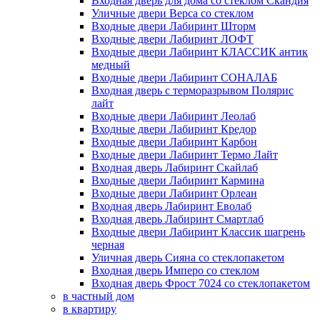
Входная дверь для дома со стеклом Скандия
Уличные двери Верса со стеклом
Входные двери Лабиринт Шторм
Входные двери Лабиринт ЛОФТ
Входные двери Лабиринт КЛАССИК антик
медный
Входные двери Лабиринт СОНАЛАБ
Входная дверь с терморазрывом Полярис
лайт
Входные двери Лабиринт Леолаб
Входные двери Лабиринт Кредор
Входные двери Лабиринт Карбон
Входные двери Лабиринт Термо Лайт
Входная дверь Лабиринт Скайлаб
Входные двери Лабиринт Кармина
Входные двери Лабиринт Орлеан
Входная дверь Лабиринт Еволаб
Входная дверь Лабиринт Смартлаб
Входные двери Лабиринт Классик шагрень
черная
Уличная дверь Сияна со стеклопакетом
Входная дверь Имперо со стеклом
Входная дверь Фрост 7024 со стеклопакетом
в частный дом
в квартиру