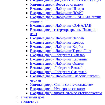
Входная дверь для дома со стеклом Скандия
Уличные двери Верса со стеклом
Входные двери Лабиринт Шторм
Входные двери Лабиринт ЛОФТ
Входные двери Лабиринт КЛАССИК антик
медный
Входные двери Лабиринт СОНАЛАБ
Входная дверь с терморазрывом Полярис
лайт
Входные двери Лабиринт Леолаб
Входные двери Лабиринт Кредор
Входные двери Лабиринт Карбон
Входные двери Лабиринт Термо Лайт
Входная дверь Лабиринт Скайлаб
Входные двери Лабиринт Кармина
Входные двери Лабиринт Орлеан
Входная дверь Лабиринт Еволаб
Входная дверь Лабиринт Смартлаб
Входные двери Лабиринт Классик шагрень
черная
Уличная дверь Сияна со стеклопакетом
Входная дверь Имперо со стеклом
Входная дверь Фрост 7024 со стеклопакетом
в частный дом
в квартиру