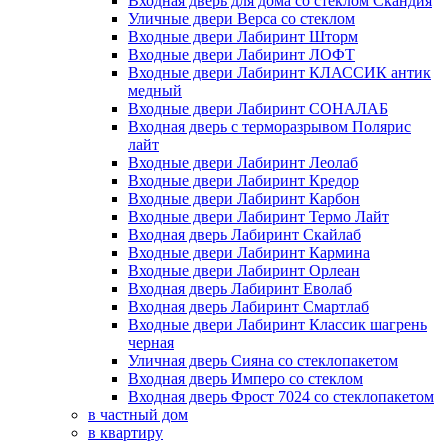
Входная дверь для дома со стеклом Скандия
Уличные двери Верса со стеклом
Входные двери Лабиринт Шторм
Входные двери Лабиринт ЛОФТ
Входные двери Лабиринт КЛАССИК антик
медный
Входные двери Лабиринт СОНАЛАБ
Входная дверь с терморазрывом Полярис
лайт
Входные двери Лабиринт Леолаб
Входные двери Лабиринт Кредор
Входные двери Лабиринт Карбон
Входные двери Лабиринт Термо Лайт
Входная дверь Лабиринт Скайлаб
Входные двери Лабиринт Кармина
Входные двери Лабиринт Орлеан
Входная дверь Лабиринт Еволаб
Входная дверь Лабиринт Смартлаб
Входные двери Лабиринт Классик шагрень
черная
Уличная дверь Сияна со стеклопакетом
Входная дверь Имперо со стеклом
Входная дверь Фрост 7024 со стеклопакетом
в частный дом
в квартиру