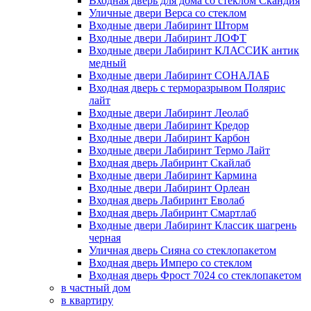
Входная дверь для дома со стеклом Скандия
Уличные двери Верса со стеклом
Входные двери Лабиринт Шторм
Входные двери Лабиринт ЛОФТ
Входные двери Лабиринт КЛАССИК антик
медный
Входные двери Лабиринт СОНАЛАБ
Входная дверь с терморазрывом Полярис
лайт
Входные двери Лабиринт Леолаб
Входные двери Лабиринт Кредор
Входные двери Лабиринт Карбон
Входные двери Лабиринт Термо Лайт
Входная дверь Лабиринт Скайлаб
Входные двери Лабиринт Кармина
Входные двери Лабиринт Орлеан
Входная дверь Лабиринт Еволаб
Входная дверь Лабиринт Смартлаб
Входные двери Лабиринт Классик шагрень
черная
Уличная дверь Сияна со стеклопакетом
Входная дверь Имперо со стеклом
Входная дверь Фрост 7024 со стеклопакетом
в частный дом
в квартиру