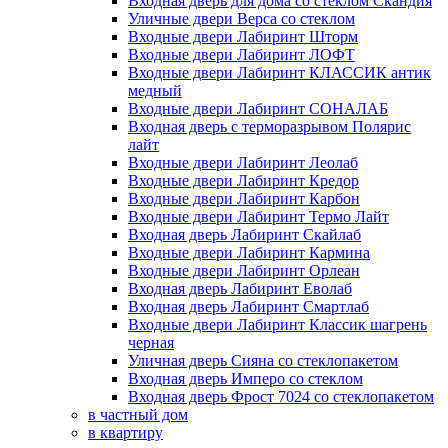
Входная дверь для дома со стеклом Скандия
Уличные двери Верса со стеклом
Входные двери Лабиринт Шторм
Входные двери Лабиринт ЛОФТ
Входные двери Лабиринт КЛАССИК антик
медный
Входные двери Лабиринт СОНАЛАБ
Входная дверь с терморазрывом Полярис
лайт
Входные двери Лабиринт Леолаб
Входные двери Лабиринт Кредор
Входные двери Лабиринт Карбон
Входные двери Лабиринт Термо Лайт
Входная дверь Лабиринт Скайлаб
Входные двери Лабиринт Кармина
Входные двери Лабиринт Орлеан
Входная дверь Лабиринт Еволаб
Входная дверь Лабиринт Смартлаб
Входные двери Лабиринт Классик шагрень
черная
Уличная дверь Сияна со стеклопакетом
Входная дверь Имперо со стеклом
Входная дверь Фрост 7024 со стеклопакетом
в частный дом
в квартиру