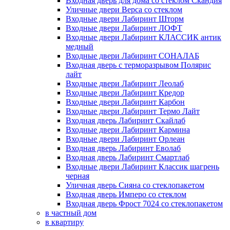
Входная дверь для дома со стеклом Скандия
Уличные двери Верса со стеклом
Входные двери Лабиринт Шторм
Входные двери Лабиринт ЛОФТ
Входные двери Лабиринт КЛАССИК антик
медный
Входные двери Лабиринт СОНАЛАБ
Входная дверь с терморазрывом Полярис
лайт
Входные двери Лабиринт Леолаб
Входные двери Лабиринт Кредор
Входные двери Лабиринт Карбон
Входные двери Лабиринт Термо Лайт
Входная дверь Лабиринт Скайлаб
Входные двери Лабиринт Кармина
Входные двери Лабиринт Орлеан
Входная дверь Лабиринт Еволаб
Входная дверь Лабиринт Смартлаб
Входные двери Лабиринт Классик шагрень
черная
Уличная дверь Сияна со стеклопакетом
Входная дверь Имперо со стеклом
Входная дверь Фрост 7024 со стеклопакетом
в частный дом
в квартиру