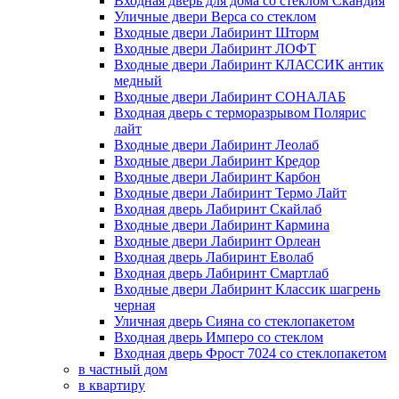
Входная дверь для дома со стеклом Скандия
Уличные двери Верса со стеклом
Входные двери Лабиринт Шторм
Входные двери Лабиринт ЛОФТ
Входные двери Лабиринт КЛАССИК антик
медный
Входные двери Лабиринт СОНАЛАБ
Входная дверь с терморазрывом Полярис
лайт
Входные двери Лабиринт Леолаб
Входные двери Лабиринт Кредор
Входные двери Лабиринт Карбон
Входные двери Лабиринт Термо Лайт
Входная дверь Лабиринт Скайлаб
Входные двери Лабиринт Кармина
Входные двери Лабиринт Орлеан
Входная дверь Лабиринт Еволаб
Входная дверь Лабиринт Смартлаб
Входные двери Лабиринт Классик шагрень
черная
Уличная дверь Сияна со стеклопакетом
Входная дверь Имперо со стеклом
Входная дверь Фрост 7024 со стеклопакетом
в частный дом
в квартиру