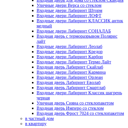
Входная дверь для дома со стеклом Скандия
Уличные двери Верса со стеклом
Входные двери Лабиринт Шторм
Входные двери Лабиринт ЛОФТ
Входные двери Лабиринт КЛАССИК антик
медный
Входные двери Лабиринт СОНАЛАБ
Входная дверь с терморазрывом Полярис
лайт
Входные двери Лабиринт Леолаб
Входные двери Лабиринт Кредор
Входные двери Лабиринт Карбон
Входные двери Лабиринт Термо Лайт
Входная дверь Лабиринт Скайлаб
Входные двери Лабиринт Кармина
Входные двери Лабиринт Орлеан
Входная дверь Лабиринт Еволаб
Входная дверь Лабиринт Смартлаб
Входные двери Лабиринт Классик шагрень
черная
Уличная дверь Сияна со стеклопакетом
Входная дверь Имперо со стеклом
Входная дверь Фрост 7024 со стеклопакетом
в частный дом
в квартиру