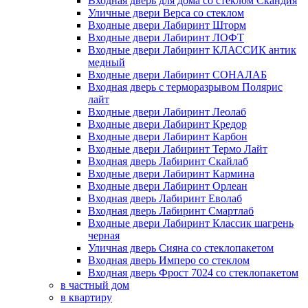
Входная дверь для дома со стеклом Скандия
Уличные двери Верса со стеклом
Входные двери Лабиринт Шторм
Входные двери Лабиринт ЛОФТ
Входные двери Лабиринт КЛАССИК антик
медный
Входные двери Лабиринт СОНАЛАБ
Входная дверь с терморазрывом Полярис
лайт
Входные двери Лабиринт Леолаб
Входные двери Лабиринт Кредор
Входные двери Лабиринт Карбон
Входные двери Лабиринт Термо Лайт
Входная дверь Лабиринт Скайлаб
Входные двери Лабиринт Кармина
Входные двери Лабиринт Орлеан
Входная дверь Лабиринт Еволаб
Входная дверь Лабиринт Смартлаб
Входные двери Лабиринт Классик шагрень
черная
Уличная дверь Сияна со стеклопакетом
Входная дверь Имперо со стеклом
Входная дверь Фрост 7024 со стеклопакетом
в частный дом
в квартиру