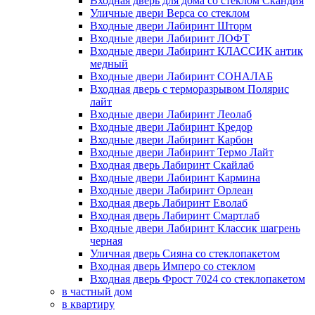
Входная дверь для дома со стеклом Скандия
Уличные двери Верса со стеклом
Входные двери Лабиринт Шторм
Входные двери Лабиринт ЛОФТ
Входные двери Лабиринт КЛАССИК антик
медный
Входные двери Лабиринт СОНАЛАБ
Входная дверь с терморазрывом Полярис
лайт
Входные двери Лабиринт Леолаб
Входные двери Лабиринт Кредор
Входные двери Лабиринт Карбон
Входные двери Лабиринт Термо Лайт
Входная дверь Лабиринт Скайлаб
Входные двери Лабиринт Кармина
Входные двери Лабиринт Орлеан
Входная дверь Лабиринт Еволаб
Входная дверь Лабиринт Смартлаб
Входные двери Лабиринт Классик шагрень
черная
Уличная дверь Сияна со стеклопакетом
Входная дверь Имперо со стеклом
Входная дверь Фрост 7024 со стеклопакетом
в частный дом
в квартиру