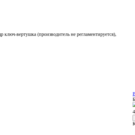
др ключ-вертушка (производитель не регламентируется),
В
Б
4