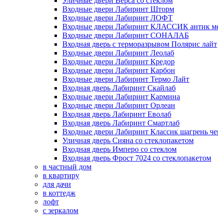
Уличные двери Верса со стеклом
Входные двери Лабиринт Шторм
Входные двери Лабиринт ЛОФТ
Входные двери Лабиринт КЛАССИК антик м
Входные двери Лабиринт СОНАЛАБ
Входная дверь с терморазрывом Полярис лайт
Входные двери Лабиринт Леолаб
Входные двери Лабиринт Кредор
Входные двери Лабиринт Карбон
Входные двери Лабиринт Термо Лайт
Входная дверь Лабиринт Скайлаб
Входные двери Лабиринт Кармина
Входные двери Лабиринт Орлеан
Входная дверь Лабиринт Еволаб
Входная дверь Лабиринт Смартлаб
Входные двери Лабиринт Классик шагрень че
Уличная дверь Сияна со стеклопакетом
Входная дверь Имперо со стеклом
Входная дверь Фрост 7024 со стеклопакетом
в частный дом
в квартиру
для дачи
в коттедж
лофт
с зеркалом