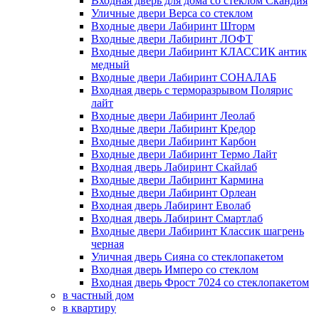
Входная дверь для дома со стеклом Скандия
Уличные двери Верса со стеклом
Входные двери Лабиринт Шторм
Входные двери Лабиринт ЛОФТ
Входные двери Лабиринт КЛАССИК антик
медный
Входные двери Лабиринт СОНАЛАБ
Входная дверь с терморазрывом Полярис
лайт
Входные двери Лабиринт Леолаб
Входные двери Лабиринт Кредор
Входные двери Лабиринт Карбон
Входные двери Лабиринт Термо Лайт
Входная дверь Лабиринт Скайлаб
Входные двери Лабиринт Кармина
Входные двери Лабиринт Орлеан
Входная дверь Лабиринт Еволаб
Входная дверь Лабиринт Смартлаб
Входные двери Лабиринт Классик шагрень
черная
Уличная дверь Сияна со стеклопакетом
Входная дверь Имперо со стеклом
Входная дверь Фрост 7024 со стеклопакетом
в частный дом
в квартиру