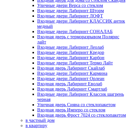
Входная дверь для дома со стеклом Скандия
Уличные двери Верса со стеклом
Входные двери Лабиринт Шторм
Входные двери Лабиринт ЛОФТ
Входные двери Лабиринт КЛАССИК антик
медный
Входные двери Лабиринт СОНАЛАБ
Входная дверь с терморазрывом Полярис
лайт
Входные двери Лабиринт Леолаб
Входные двери Лабиринт Кредор
Входные двери Лабиринт Карбон
Входные двери Лабиринт Термо Лайт
Входная дверь Лабиринт Скайлаб
Входные двери Лабиринт Кармина
Входные двери Лабиринт Орлеан
Входная дверь Лабиринт Еволаб
Входная дверь Лабиринт Смартлаб
Входные двери Лабиринт Классик шагрень
черная
Уличная дверь Сияна со стеклопакетом
Входная дверь Имперо со стеклом
Входная дверь Фрост 7024 со стеклопакетом
в частный дом
в квартиру