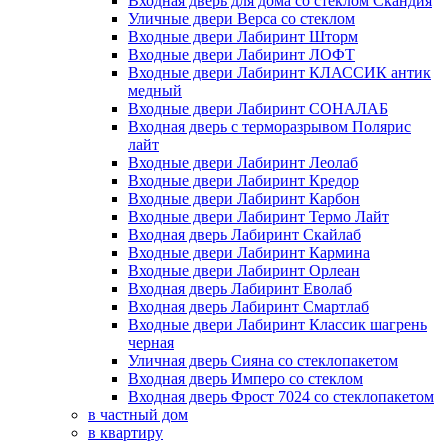
Входная дверь для дома со стеклом Скандия
Уличные двери Верса со стеклом
Входные двери Лабиринт Шторм
Входные двери Лабиринт ЛОФТ
Входные двери Лабиринт КЛАССИК антик
медный
Входные двери Лабиринт СОНАЛАБ
Входная дверь с терморазрывом Полярис
лайт
Входные двери Лабиринт Леолаб
Входные двери Лабиринт Кредор
Входные двери Лабиринт Карбон
Входные двери Лабиринт Термо Лайт
Входная дверь Лабиринт Скайлаб
Входные двери Лабиринт Кармина
Входные двери Лабиринт Орлеан
Входная дверь Лабиринт Еволаб
Входная дверь Лабиринт Смартлаб
Входные двери Лабиринт Классик шагрень
черная
Уличная дверь Сияна со стеклопакетом
Входная дверь Имперо со стеклом
Входная дверь Фрост 7024 со стеклопакетом
в частный дом
в квартиру