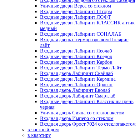
Входная дверь для дома со стеклом Скандия
Уличные двери Верса со стеклом
Входные двери Лабиринт Шторм
Входные двери Лабиринт ЛОФТ
Входные двери Лабиринт КЛАССИК антик
медный
Входные двери Лабиринт СОНАЛАБ
Входная дверь с терморазрывом Полярис
лайт
Входные двери Лабиринт Леолаб
Входные двери Лабиринт Кредор
Входные двери Лабиринт Карбон
Входные двери Лабиринт Термо Лайт
Входная дверь Лабиринт Скайлаб
Входные двери Лабиринт Кармина
Входные двери Лабиринт Орлеан
Входная дверь Лабиринт Еволаб
Входная дверь Лабиринт Смартлаб
Входные двери Лабиринт Классик шагрень
черная
Уличная дверь Сияна со стеклопакетом
Входная дверь Имперо со стеклом
Входная дверь Фрост 7024 со стеклопакетом
в частный дом
в квартиру