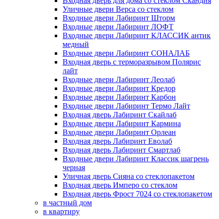
Входная дверь для дома со стеклом Скандия
Уличные двери Верса со стеклом
Входные двери Лабиринт Шторм
Входные двери Лабиринт ЛОФТ
Входные двери Лабиринт КЛАССИК антик
медный
Входные двери Лабиринт СОНАЛАБ
Входная дверь с терморазрывом Полярис
лайт
Входные двери Лабиринт Леолаб
Входные двери Лабиринт Кредор
Входные двери Лабиринт Карбон
Входные двери Лабиринт Термо Лайт
Входная дверь Лабиринт Скайлаб
Входные двери Лабиринт Кармина
Входные двери Лабиринт Орлеан
Входная дверь Лабиринт Еволаб
Входная дверь Лабиринт Смартлаб
Входные двери Лабиринт Классик шагрень
черная
Уличная дверь Сияна со стеклопакетом
Входная дверь Имперо со стеклом
Входная дверь Фрост 7024 со стеклопакетом
в частный дом
в квартиру