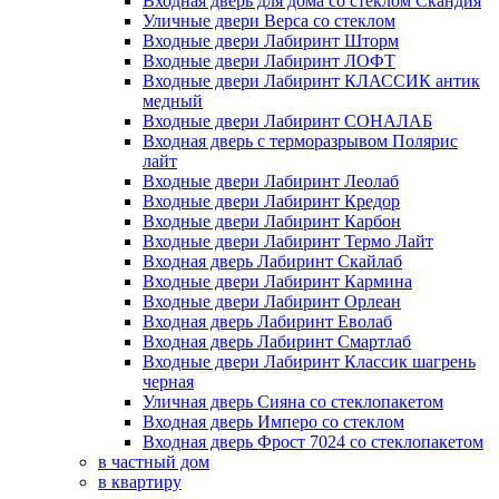
Входная дверь для дома со стеклом Скандия
Уличные двери Верса со стеклом
Входные двери Лабиринт Шторм
Входные двери Лабиринт ЛОФТ
Входные двери Лабиринт КЛАССИК антик
медный
Входные двери Лабиринт СОНАЛАБ
Входная дверь с терморазрывом Полярис
лайт
Входные двери Лабиринт Леолаб
Входные двери Лабиринт Кредор
Входные двери Лабиринт Карбон
Входные двери Лабиринт Термо Лайт
Входная дверь Лабиринт Скайлаб
Входные двери Лабиринт Кармина
Входные двери Лабиринт Орлеан
Входная дверь Лабиринт Еволаб
Входная дверь Лабиринт Смартлаб
Входные двери Лабиринт Классик шагрень
черная
Уличная дверь Сияна со стеклопакетом
Входная дверь Имперо со стеклом
Входная дверь Фрост 7024 со стеклопакетом
в частный дом
в квартиру