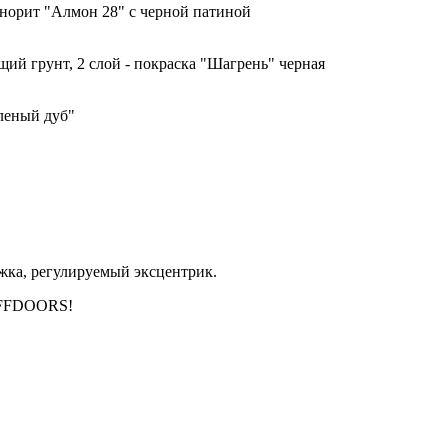
норит "Алмон 28" с черной патиной
ий грунт, 2 слой - покраска "Шагрень" черная
леный дуб"
ижка, регулируемый эксцентрик.
EFFDOORS!