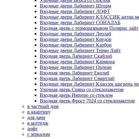
Уличные двери Верса со стеклом
Входные двери Лабиринт Шторм
Входные двери Лабиринт ЛОФТ
Входные двери Лабиринт КЛАССИК антик м
Входные двери Лабиринт СОНАЛАБ
Входная дверь с терморазрывом Полярис лайт
Входные двери Лабиринт Леолаб
Входные двери Лабиринт Кредор
Входные двери Лабиринт Карбон
Входные двери Лабиринт Термо Лайт
Входная дверь Лабиринт Скайлаб
Входные двери Лабиринт Кармина
Входные двери Лабиринт Орлеан
Входная дверь Лабиринт Еволаб
Входная дверь Лабиринт Смартлаб
Входные двери Лабиринт Классик шагрень че
Уличная дверь Сияна со стеклопакетом
Входная дверь Имперо со стеклом
Входная дверь Фрост 7024 со стеклопакетом
в частный дом
в квартиру
для дачи
в коттедж
лофт
с зеркалом