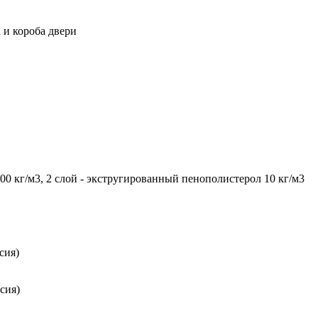
 и короба двери
0 кг/м3, 2 слой - экстругированный пенополистерол 10 кг/м3
сия)
сия)