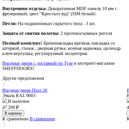
Внутренняя отделка:
Декоративная MDF панель 10 мм с
фрезеровкой, цвет "Кристалл вуд" (SIM белый)
Петли:
На подшипниках скрытого типа - 3 шт.
Защита от снятия полотна:
2 противосъемных ригеля
Полный комплект:
Броненакладка врезная, накладка со
шторкой, глазок , дверная ручка, ночная задвижка, цилиндр
ключ-вертушка, регулируемый эксцентрик.
Входные двери с доставкой по Туле
в интернет-магазине
SHEFFDOORS!
Другие предложения
Входная дверь Пазл 26
В
Эмаль RAL 9003
В
В наличии
47 200
₽
4
В корзину
К сравнению
В сравнении