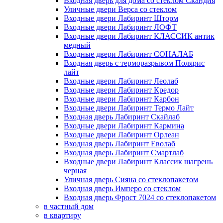
Входная дверь для дома со стеклом Скандия
Уличные двери Верса со стеклом
Входные двери Лабиринт Шторм
Входные двери Лабиринт ЛОФТ
Входные двери Лабиринт КЛАССИК антик
медный
Входные двери Лабиринт СОНАЛАБ
Входная дверь с терморазрывом Полярис
лайт
Входные двери Лабиринт Леолаб
Входные двери Лабиринт Кредор
Входные двери Лабиринт Карбон
Входные двери Лабиринт Термо Лайт
Входная дверь Лабиринт Скайлаб
Входные двери Лабиринт Кармина
Входные двери Лабиринт Орлеан
Входная дверь Лабиринт Еволаб
Входная дверь Лабиринт Смартлаб
Входные двери Лабиринт Классик шагрень
черная
Уличная дверь Сияна со стеклопакетом
Входная дверь Имперо со стеклом
Входная дверь Фрост 7024 со стеклопакетом
в частный дом
в квартиру