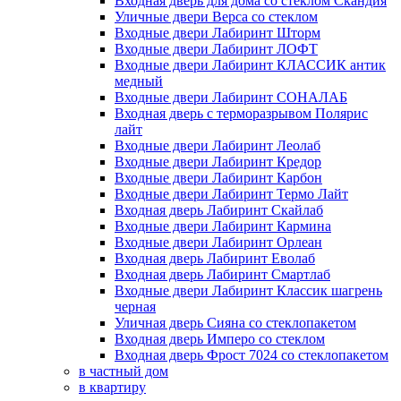
Входная дверь для дома со стеклом Скандия
Уличные двери Верса со стеклом
Входные двери Лабиринт Шторм
Входные двери Лабиринт ЛОФТ
Входные двери Лабиринт КЛАССИК антик
медный
Входные двери Лабиринт СОНАЛАБ
Входная дверь с терморазрывом Полярис
лайт
Входные двери Лабиринт Леолаб
Входные двери Лабиринт Кредор
Входные двери Лабиринт Карбон
Входные двери Лабиринт Термо Лайт
Входная дверь Лабиринт Скайлаб
Входные двери Лабиринт Кармина
Входные двери Лабиринт Орлеан
Входная дверь Лабиринт Еволаб
Входная дверь Лабиринт Смартлаб
Входные двери Лабиринт Классик шагрень
черная
Уличная дверь Сияна со стеклопакетом
Входная дверь Имперо со стеклом
Входная дверь Фрост 7024 со стеклопакетом
в частный дом
в квартиру