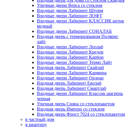
Входная дверь для дома со стеклом Скандия
Уличные двери Верса со стеклом
Входные двери Лабиринт Шторм
Входные двери Лабиринт ЛОФТ
Входные двери Лабиринт КЛАССИК антик
медный
Входные двери Лабиринт СОНАЛАБ
Входная дверь с терморазрывом Полярис
лайт
Входные двери Лабиринт Леолаб
Входные двери Лабиринт Кредор
Входные двери Лабиринт Карбон
Входные двери Лабиринт Термо Лайт
Входная дверь Лабиринт Скайлаб
Входные двери Лабиринт Кармина
Входные двери Лабиринт Орлеан
Входная дверь Лабиринт Еволаб
Входная дверь Лабиринт Смартлаб
Входные двери Лабиринт Классик шагрень
черная
Уличная дверь Сияна со стеклопакетом
Входная дверь Имперо со стеклом
Входная дверь Фрост 7024 со стеклопакетом
в частный дом
в квартиру