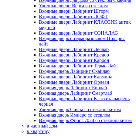
Входная дверь для дома со стеклом Скандия
Уличные двери Верса со стеклом
Входные двери Лабиринт Шторм
Входные двери Лабиринт ЛОФТ
Входные двери Лабиринт КЛАССИК антик
медный
Входные двери Лабиринт СОНАЛАБ
Входная дверь с терморазрывом Полярис
лайт
Входные двери Лабиринт Леолаб
Входные двери Лабиринт Кредор
Входные двери Лабиринт Карбон
Входные двери Лабиринт Термо Лайт
Входная дверь Лабиринт Скайлаб
Входные двери Лабиринт Кармина
Входные двери Лабиринт Орлеан
Входная дверь Лабиринт Еволаб
Входная дверь Лабиринт Смартлаб
Входные двери Лабиринт Классик шагрень
черная
Уличная дверь Сияна со стеклопакетом
Входная дверь Имперо со стеклом
Входная дверь Фрост 7024 со стеклопакетом
в частный дом
в квартиру