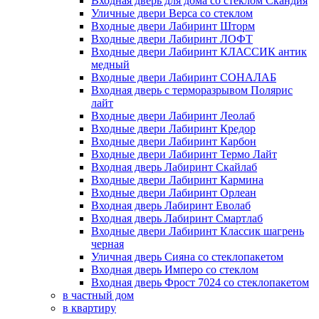
Входная дверь для дома со стеклом Скандия
Уличные двери Верса со стеклом
Входные двери Лабиринт Шторм
Входные двери Лабиринт ЛОФТ
Входные двери Лабиринт КЛАССИК антик
медный
Входные двери Лабиринт СОНАЛАБ
Входная дверь с терморазрывом Полярис
лайт
Входные двери Лабиринт Леолаб
Входные двери Лабиринт Кредор
Входные двери Лабиринт Карбон
Входные двери Лабиринт Термо Лайт
Входная дверь Лабиринт Скайлаб
Входные двери Лабиринт Кармина
Входные двери Лабиринт Орлеан
Входная дверь Лабиринт Еволаб
Входная дверь Лабиринт Смартлаб
Входные двери Лабиринт Классик шагрень
черная
Уличная дверь Сияна со стеклопакетом
Входная дверь Имперо со стеклом
Входная дверь Фрост 7024 со стеклопакетом
в частный дом
в квартиру