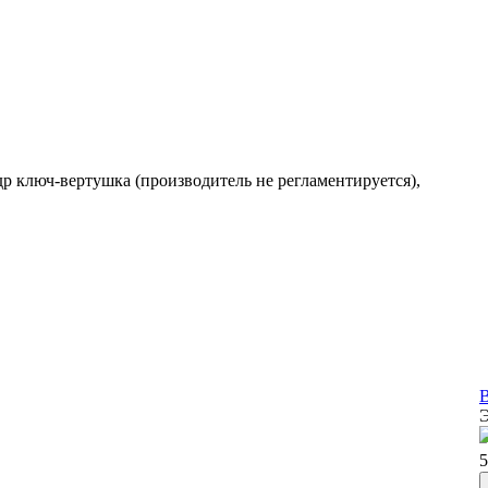
др ключ-вертушка (производитель не регламентируется),
В
5