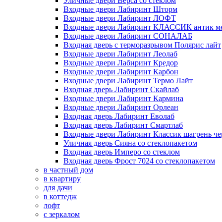
Уличные двери Верса со стеклом
Входные двери Лабиринт Шторм
Входные двери Лабиринт ЛОФТ
Входные двери Лабиринт КЛАССИК антик м
Входные двери Лабиринт СОНАЛАБ
Входная дверь с терморазрывом Полярис лайт
Входные двери Лабиринт Леолаб
Входные двери Лабиринт Кредор
Входные двери Лабиринт Карбон
Входные двери Лабиринт Термо Лайт
Входная дверь Лабиринт Скайлаб
Входные двери Лабиринт Кармина
Входные двери Лабиринт Орлеан
Входная дверь Лабиринт Еволаб
Входная дверь Лабиринт Смартлаб
Входные двери Лабиринт Классик шагрень че
Уличная дверь Сияна со стеклопакетом
Входная дверь Имперо со стеклом
Входная дверь Фрост 7024 со стеклопакетом
в частный дом
в квартиру
для дачи
в коттедж
лофт
с зеркалом