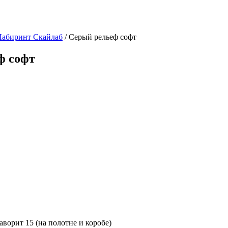
Лабиринт Скайлаб
/ Серый рельеф софт
ф софт
орит 15 (на полотне и коробе)