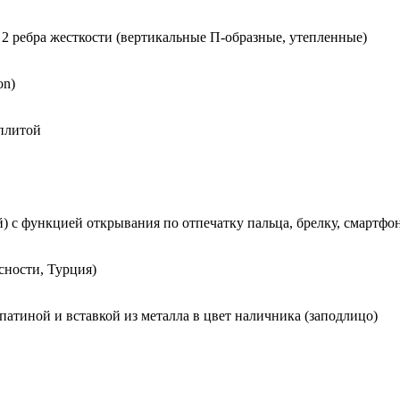
2 ребра жесткости (вертикальные П-образные, утепленные)
on)
 плитой
 с функцией открывания по отпечатку пальца, брелку, смартфо
сности, Турция)
 патиной и вставкой из металла в цвет наличника (заподлицо)