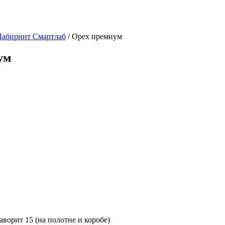
Лабиринт Смартлаб
/ Орех премиум
ум
орит 15 (на полотне и коробе)