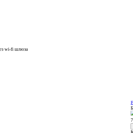
з wi-fi шлюза
В
Б
7