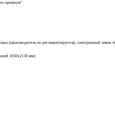
рех премиум"
ушка (производитель не регламентируется), электронный замок бе
шний 1050х2130 мм)