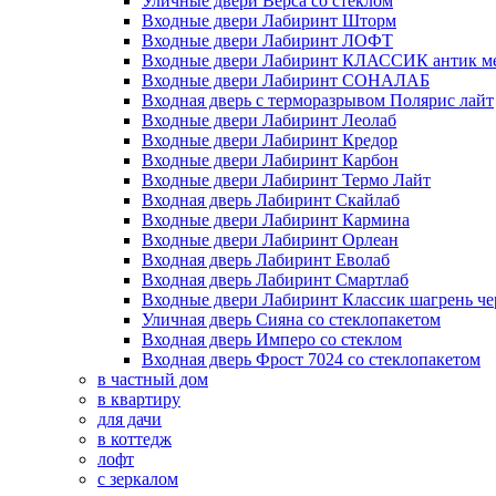
Уличные двери Верса со стеклом
Входные двери Лабиринт Шторм
Входные двери Лабиринт ЛОФТ
Входные двери Лабиринт КЛАССИК антик м
Входные двери Лабиринт СОНАЛАБ
Входная дверь с терморазрывом Полярис лайт
Входные двери Лабиринт Леолаб
Входные двери Лабиринт Кредор
Входные двери Лабиринт Карбон
Входные двери Лабиринт Термо Лайт
Входная дверь Лабиринт Скайлаб
Входные двери Лабиринт Кармина
Входные двери Лабиринт Орлеан
Входная дверь Лабиринт Еволаб
Входная дверь Лабиринт Смартлаб
Входные двери Лабиринт Классик шагрень че
Уличная дверь Сияна со стеклопакетом
Входная дверь Имперо со стеклом
Входная дверь Фрост 7024 со стеклопакетом
в частный дом
в квартиру
для дачи
в коттедж
лофт
с зеркалом