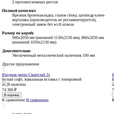
2 противосъемных ригеля
Полный комплект
Врезная броненакладка, глазок сбоку, цилиндр ключ-
вертушка (производитель не регламентируется),
электронный замок без wi-fi шлюза
Размер по коробу
960х2050 мм (внешний 1130х2130 мм), 880х2050 мм
(внешний 1050х2130 мм)
Дополнительно
Увеличенный металлический наличник 100 мм
Другие предложения
Входная дверь Смартлаб 31
В
Белый софт, зеркальная вставка с тонировкой
Б
В наличии
74 300
₽
7
В корзину
К сравнению
В сравнении