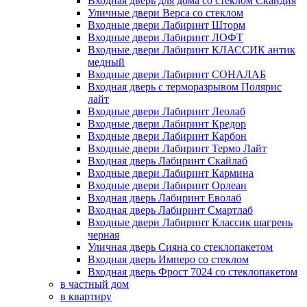
Входная дверь для дома со стеклом Скандия
Уличные двери Верса со стеклом
Входные двери Лабиринт Шторм
Входные двери Лабиринт ЛОФТ
Входные двери Лабиринт КЛАССИК антик
медный
Входные двери Лабиринт СОНАЛАБ
Входная дверь с терморазрывом Полярис
лайт
Входные двери Лабиринт Леолаб
Входные двери Лабиринт Кредор
Входные двери Лабиринт Карбон
Входные двери Лабиринт Термо Лайт
Входная дверь Лабиринт Скайлаб
Входные двери Лабиринт Кармина
Входные двери Лабиринт Орлеан
Входная дверь Лабиринт Еволаб
Входная дверь Лабиринт Смартлаб
Входные двери Лабиринт Классик шагрень
черная
Уличная дверь Сияна со стеклопакетом
Входная дверь Имперо со стеклом
Входная дверь Фрост 7024 со стеклопакетом
в частный дом
в квартиру