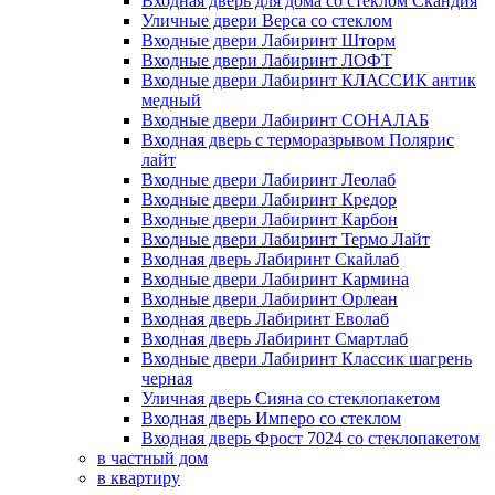
Входная дверь для дома со стеклом Скандия
Уличные двери Верса со стеклом
Входные двери Лабиринт Шторм
Входные двери Лабиринт ЛОФТ
Входные двери Лабиринт КЛАССИК антик
медный
Входные двери Лабиринт СОНАЛАБ
Входная дверь с терморазрывом Полярис
лайт
Входные двери Лабиринт Леолаб
Входные двери Лабиринт Кредор
Входные двери Лабиринт Карбон
Входные двери Лабиринт Термо Лайт
Входная дверь Лабиринт Скайлаб
Входные двери Лабиринт Кармина
Входные двери Лабиринт Орлеан
Входная дверь Лабиринт Еволаб
Входная дверь Лабиринт Смартлаб
Входные двери Лабиринт Классик шагрень
черная
Уличная дверь Сияна со стеклопакетом
Входная дверь Имперо со стеклом
Входная дверь Фрост 7024 со стеклопакетом
в частный дом
в квартиру