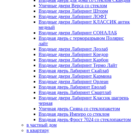
Входная дверь для дома со стеклом Скандия
Уличные двери Верса со стеклом
Входные двери Лабиринт Шторм
Входные двери Лабиринт ЛОФТ
Входные двери Лабиринт КЛАССИК антик
медный
Входные двери Лабиринт СОНАЛАБ
Входная дверь с терморазрывом Полярис
лайт
Входные двери Лабиринт Леолаб
Входные двери Лабиринт Кредор
Входные двери Лабиринт Карбон
Входные двери Лабиринт Термо Лайт
Входная дверь Лабиринт Скайлаб
Входные двери Лабиринт Кармина
Входные двери Лабиринт Орлеан
Входная дверь Лабиринт Еволаб
Входная дверь Лабиринт Смартлаб
Входные двери Лабиринт Классик шагрень
черная
Уличная дверь Сияна со стеклопакетом
Входная дверь Имперо со стеклом
Входная дверь Фрост 7024 со стеклопакетом
в частный дом
в квартиру