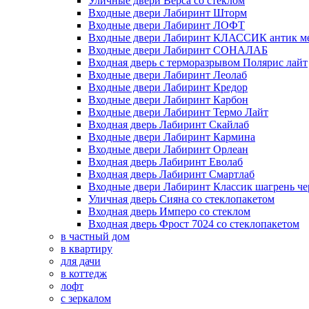
Уличные двери Верса со стеклом
Входные двери Лабиринт Шторм
Входные двери Лабиринт ЛОФТ
Входные двери Лабиринт КЛАССИК антик м
Входные двери Лабиринт СОНАЛАБ
Входная дверь с терморазрывом Полярис лайт
Входные двери Лабиринт Леолаб
Входные двери Лабиринт Кредор
Входные двери Лабиринт Карбон
Входные двери Лабиринт Термо Лайт
Входная дверь Лабиринт Скайлаб
Входные двери Лабиринт Кармина
Входные двери Лабиринт Орлеан
Входная дверь Лабиринт Еволаб
Входная дверь Лабиринт Смартлаб
Входные двери Лабиринт Классик шагрень че
Уличная дверь Сияна со стеклопакетом
Входная дверь Имперо со стеклом
Входная дверь Фрост 7024 со стеклопакетом
в частный дом
в квартиру
для дачи
в коттедж
лофт
с зеркалом