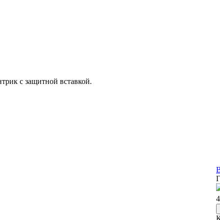
нтрик с защитной вставкой.
В
Г
4