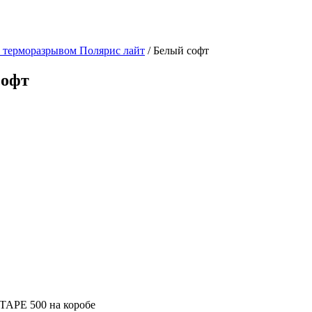
с терморазрывом Полярис лайт
/ Белый софт
софт
TAPE 500 на коробе