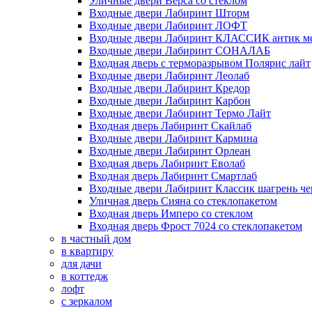
Уличные двери Верса со стеклом
Входные двери Лабиринт Шторм
Входные двери Лабиринт ЛОФТ
Входные двери Лабиринт КЛАССИК антик м
Входные двери Лабиринт СОНАЛАБ
Входная дверь с терморазрывом Полярис лайт
Входные двери Лабиринт Леолаб
Входные двери Лабиринт Кредор
Входные двери Лабиринт Карбон
Входные двери Лабиринт Термо Лайт
Входная дверь Лабиринт Скайлаб
Входные двери Лабиринт Кармина
Входные двери Лабиринт Орлеан
Входная дверь Лабиринт Еволаб
Входная дверь Лабиринт Смартлаб
Входные двери Лабиринт Классик шагрень че
Уличная дверь Сияна со стеклопакетом
Входная дверь Имперо со стеклом
Входная дверь Фрост 7024 со стеклопакетом
в частный дом
в квартиру
для дачи
в коттедж
лофт
с зеркалом