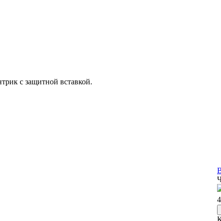
нтрик с защитной вставкой.
В
4