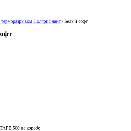
с терморазрывом Полярис лайт
/ Белый софт
софт
TAPE 500 на коробе