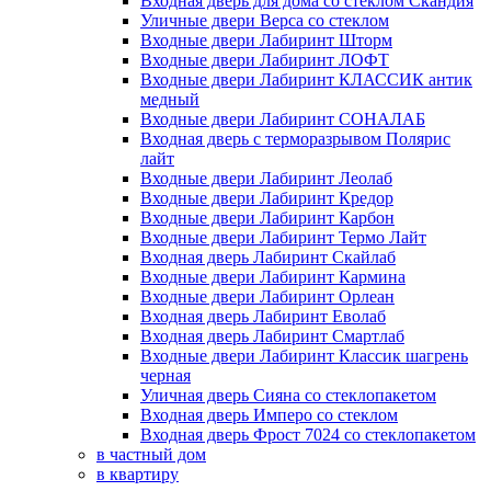
Входная дверь для дома со стеклом Скандия
Уличные двери Верса со стеклом
Входные двери Лабиринт Шторм
Входные двери Лабиринт ЛОФТ
Входные двери Лабиринт КЛАССИК антик
медный
Входные двери Лабиринт СОНАЛАБ
Входная дверь с терморазрывом Полярис
лайт
Входные двери Лабиринт Леолаб
Входные двери Лабиринт Кредор
Входные двери Лабиринт Карбон
Входные двери Лабиринт Термо Лайт
Входная дверь Лабиринт Скайлаб
Входные двери Лабиринт Кармина
Входные двери Лабиринт Орлеан
Входная дверь Лабиринт Еволаб
Входная дверь Лабиринт Смартлаб
Входные двери Лабиринт Классик шагрень
черная
Уличная дверь Сияна со стеклопакетом
Входная дверь Имперо со стеклом
Входная дверь Фрост 7024 со стеклопакетом
в частный дом
в квартиру