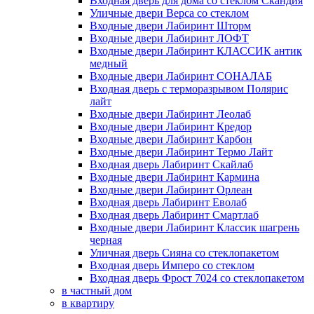
Входная дверь для дома со стеклом Скандия
Уличные двери Верса со стеклом
Входные двери Лабиринт Шторм
Входные двери Лабиринт ЛОФТ
Входные двери Лабиринт КЛАССИК антик
медный
Входные двери Лабиринт СОНАЛАБ
Входная дверь с терморазрывом Полярис
лайт
Входные двери Лабиринт Леолаб
Входные двери Лабиринт Кредор
Входные двери Лабиринт Карбон
Входные двери Лабиринт Термо Лайт
Входная дверь Лабиринт Скайлаб
Входные двери Лабиринт Кармина
Входные двери Лабиринт Орлеан
Входная дверь Лабиринт Еволаб
Входная дверь Лабиринт Смартлаб
Входные двери Лабиринт Классик шагрень
черная
Уличная дверь Сияна со стеклопакетом
Входная дверь Имперо со стеклом
Входная дверь Фрост 7024 со стеклопакетом
в частный дом
в квартиру